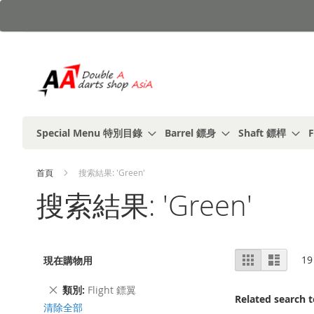
跳
到
內
容
Special Menu 特別目錄
Barrel 鏢身
Shaft 鏢桿
F
首頁
搜索結果: 'Green'
搜索結果: 'Green'
視
%1
列
19
現在購物用
及
表
圖
以
上
刪
類別
Flight 鏢翼
Related search 
除
清除全部