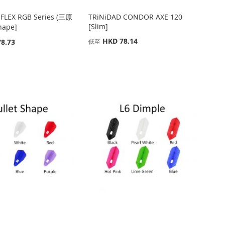
-FLEX RGB Series (三原
TRiNiDAD CONDOR AXE 120
[Slim]
hape]
HKD 78.14
8.73
低至