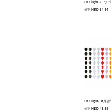
Fit Flight AIR(
HKD 34.91
低至
缺
添加到購物車
貨
添加到購物車
添加到購物車
添
添
添
添
加
添
加
添
加
添
加
添
到
加
到
加
到
加
到
加
收
並
收
並
收
並
收
並
藏
比
藏
比
藏
比
藏
比
夾
較
夾
較
夾
較
夾
較
Fit Flight(Fit厚
HKD 48.86
低至