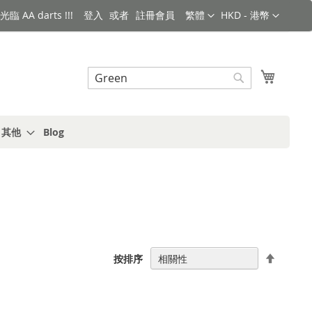
語言
金額
臨 AA darts !!!
登入
註冊會員
繁體
HKD - 港幣
搜索
我的購
搜
索
s 其他
Blog
設
按排序
置
降
序