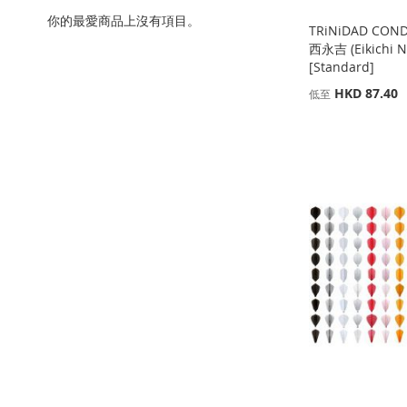
你的最愛商品上沒有項目。
TRiNiDAD CON
西永吉 (Eikichi 
[Standard]
HKD 87.40
低至
添加到購物車
添加到購物車
添加到購物車
添加到購物車
添
添
添
添
加
添
加
添
加
添
加
添
到
加
到
加
到
加
到
加
收
並
收
並
收
並
收
並
藏
比
藏
比
藏
比
藏
比
夾
較
夾
較
夾
較
夾
較