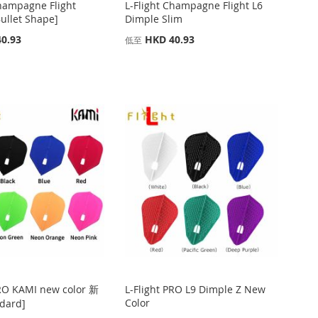
Champagne Flight
L-Flight Champagne Flight L6
Bullet Shape]
Dimple Slim
0.93
HKD 40.93
低至
PRO KAMI new color 新
L-Flight PRO L9 Dimple Z New
Color
dard]