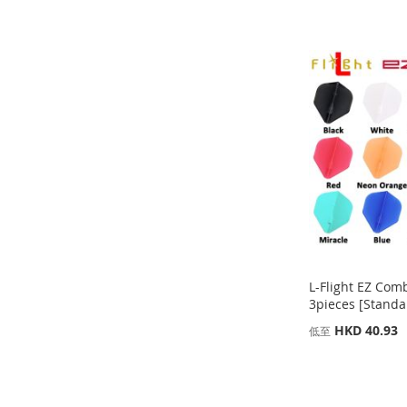
添加到購物車
添加到購物車
添加到購物車
添
添
添
添
加
添
加
添
加
添
加
添
到
加
到
加
到
加
到
加
收
並
收
並
收
並
收
並
藏
比
藏
比
藏
比
藏
比
夾
較
夾
較
夾
較
夾
較
L-Flight EZ Com
3pieces [Standa
HKD 40.93
低至
添加到購物車
添加到購物車
添加到購物車
添
添
添