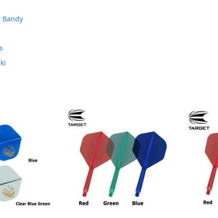
g Bandy
s
ki