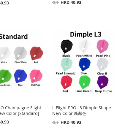
HKD 40.93
0.93
低至
PRO Champagne Flight
L-Flight PRO L3 Dimple Shape
ew Color [Standard]
New Color 新顏色
0.93
HKD 40.93
低至