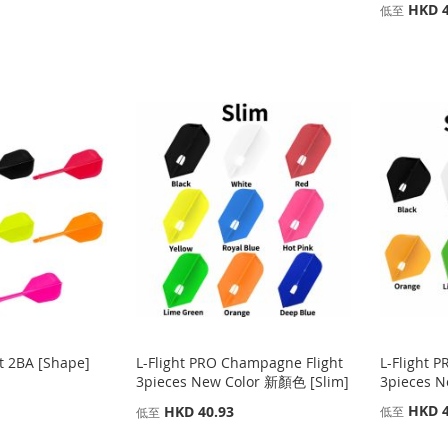
HKD 4
低至
ht 2BA [Shape]
L-Flight PRO Champagne Flight
L-Flight 
3pieces New Color 新顏色 [Slim]
3pieces N
HKD 4
HKD 40.93
低至
低至