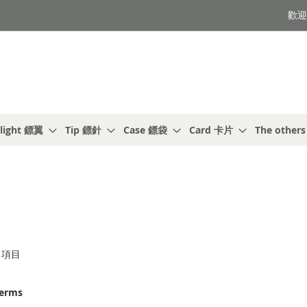
歡迎光
light 鏢翼
Tip 鏢針
Case 鏢袋
Card 卡片
The other
項目
terms