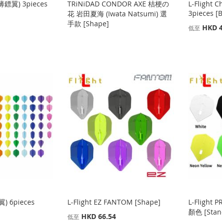
Fit薄鏢翼) 3pieces
TRiNiDAD CONDOR AXE 桔梗の
L-Flight 
3pieces [
花 岩田夏海 (Iwata Natsumi) 選
手款 [Shape]
HKD 4
低至
鏢翼) 6pieces
L-Flight EZ FANTOM [Shape]
L-Flight 
顏色 [Stan
HKD 66.54
低至