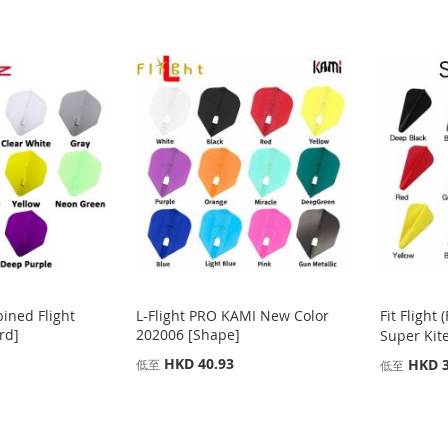
bined Flight
L-Flight PRO KAMI New Color
Fit Flight
rd]
202006 [Shape]
Super Kit
HKD 40.93
HKD 3
低至
低至