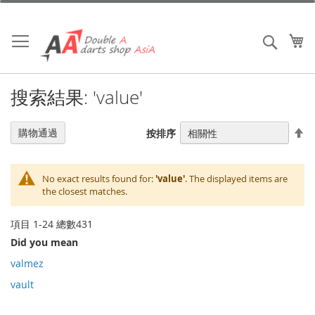
跳
到
內
我
搜索
容
搜索結果: 'value'
設
購物通過
按排序
置
降
序
No exact results found for:
'value'
. The displayed items are
the closest matches.
項目
1
-
24
總數
431
Did you mean
valmez
vault