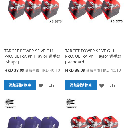
藏
較
藏
較
夾
夾
TARGET POWER 9FIVE G11
TARGET POWER 9FIVE G11
PRO. ULTRA Phil Taylor 選手款
PRO. ULTRA Phil Taylor 選手款
[Shape]
[Standard]
特
特
HKD 38.09
HKD 40.10
HKD 38.09
HKD 40.10
建議售價
建議售價
殊
殊
價
價
添
添
添
添
格
添加到購物車
格
添加到購物車
加
加
加
加
到
並
到
並
收
比
收
比
藏
較
藏
較