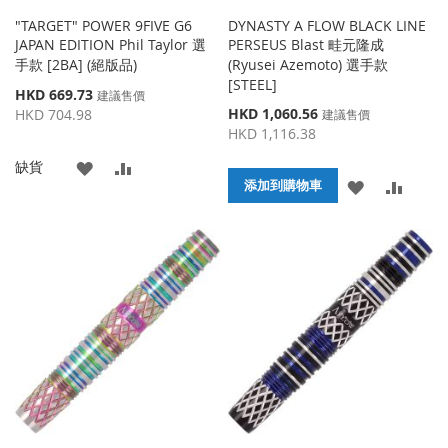
"TARGET" POWER 9FIVE G6
DYNASTY A FLOW BLACK LINE
JAPAN EDITION Phil Taylor 選
PERSEUS Blast 畦元隆成
手款 [2BA] (絕版品)
(Ryusei Azemoto) 選手款
[STEEL]
特
HKD 669.73
建議售價
殊
特
HKD 1,060.56
HKD 704.98
建議售價
價
殊
HKD 1,116.38
格
價
添
添
缺貨
格
添
添
添加到購物車
加
加
加
加
到
並
到
並
收
比
收
比
藏
較
藏
較
夾
夾