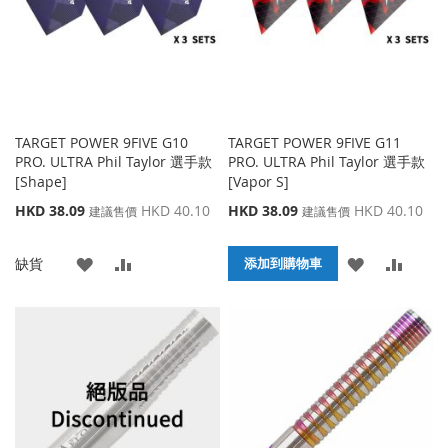
夾
夾
TARGET POWER 9FIVE G10
TARGET POWER 9FIVE G11
PRO. ULTRA Phil Taylor 選手款
PRO. ULTRA Phil Taylor 選手款
[Shape]
[Vapor S]
特
特
HKD 38.09
HKD 40.10
HKD 38.09
HKD 40.10
建議售價
建議售價
殊
殊
價
價
添
添
添
添
缺貨
格
格
添加到購物車
加
加
加
加
到
並
到
並
收
比
收
比
藏
較
藏
較
夾
夾