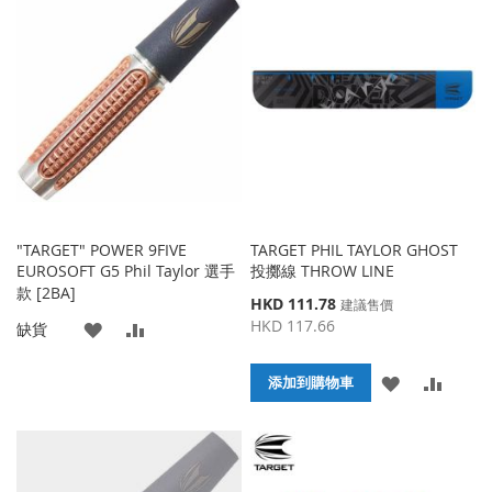
到
並
藏
較
收
比
夾
藏
較
夾
"TARGET" POWER 9FIVE
TARGET PHIL TAYLOR GHOST
EUROSOFT G5 Phil Taylor 選手
投擲線 THROW LINE
款 [2BA]
特
HKD 111.78
建議售價
殊
HKD 117.66
添
添
缺貨
價
格
加
加
添
添
添加到購物車
到
並
加
加
收
比
到
並
藏
較