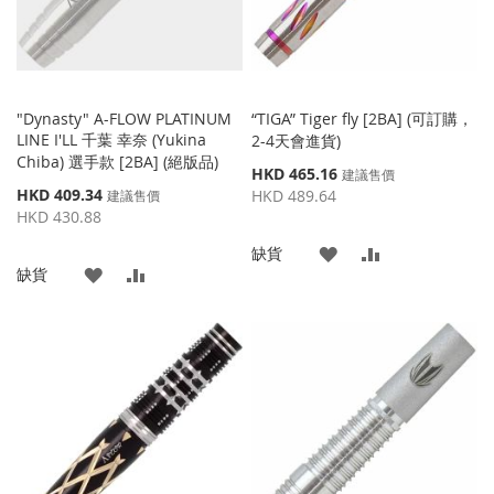
"Dynasty" A-FLOW PLATINUM
“TIGA” Tiger fly [2BA] (可訂購，
LINE I'LL 千葉 幸奈 (Yukina
2-4天會進貨)
Chiba) 選手款 [2BA] (絕版品)
特
HKD 465.16
建議售價
殊
特
HKD 409.34
HKD 489.64
建議售價
價
殊
HKD 430.88
格
價
添
添
缺貨
格
添
添
缺貨
加
加
加
加
到
並
到
並
收
比
收
比
藏
較
藏
較
夾
夾