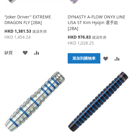
"Joker Driver" EXTREME
DYNASTY A-FLOW ONYX LINE
DRAGON FLY [2BA]
LISA ST Kim Hyojin 選手款
[2BA]
特
HKD 1,381.53
建議售價
殊
特
HKD 1,454.24
HKD 976.83
建議售價
價
殊
HKD 1,028.25
格
價
添
添
缺貨
格
添
添
添加到購物車
加
加
加
加
到
並
到
並
收
比
收
比
藏
較
藏
較
夾
夾