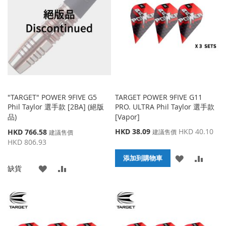
收
比
夾
藏
較
夾
"TARGET" POWER 9FIVE G5
TARGET POWER 9FIVE G11
Phil Taylor 選手款 [2BA] (絕版
PRO. ULTRA Phil Taylor 選手款
品)
[Vapor]
特
特
HKD 38.09
HKD 40.10
HKD 766.58
建議售價
建議售價
殊
殊
HKD 806.93
價
價
添
添
格
添加到購物車
格
添
添
缺貨
加
加
加
加
到
並
到
並
收
比
收
比