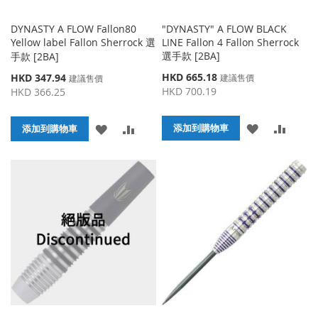
DYNASTY A FLOW Fallon80
"DYNASTY" A FLOW BLACK
Yellow label Fallon Sherrock 選
LINE Fallon 4 Fallon Sherrock
選手款 [2BA]
手款 [2BA]
特
特
HKD 665.18
HKD 347.94
建議售價
建議售價
殊
殊
HKD 700.19
HKD 366.25
價
價
格
格
添
添
添
添
添加到購物車
添加到購物車
加
加
加
加
到
並
到
並
收
比
收
比
藏
較
藏
較
夾
夾