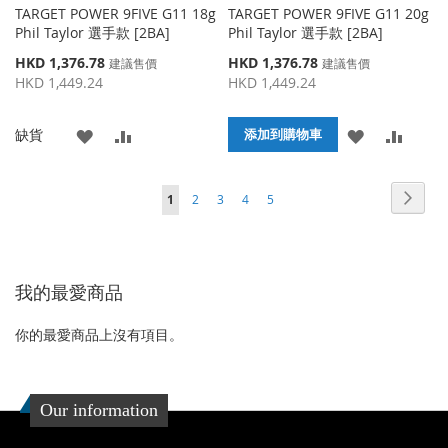
TARGET POWER 9FIVE G11 18g
TARGET POWER 9FIVE G11 20g
Phil Taylor 選手款 [2BA]
Phil Taylor 選手款 [2BA]
特
特
HKD 1,376.78
HKD 1,376.78
建議售價
建議售價
殊
殊
HKD 1,449.24
HKD 1,449.24
價
價
格
格
添
添
添
添
缺貨
添加到購物車
加
加
加
加
頁面
頁面
頁面
頁面
頁面
頁面
您當前正在閱讀頁
下
1
2
3
4
5
到
並
到
並
一
收
比
收
比
個
藏
較
藏
較
我的最愛商品
夾
夾
你的最愛商品上沒有項目。
Our information