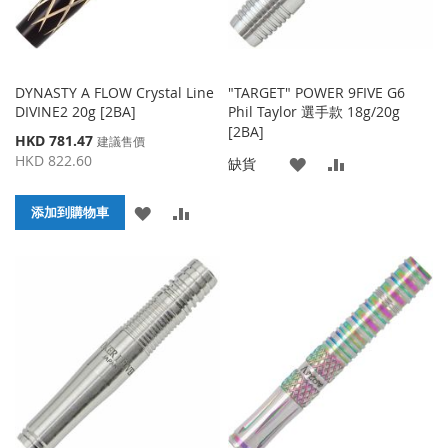
DYNASTY A FLOW Crystal Line
"TARGET" POWER 9FIVE G6
DIVINE2 20g [2BA]
Phil Taylor 選手款 18g/20g
[2BA]
特
HKD 781.47
建議售價
殊
HKD 822.60
添
添
缺貨
價
格
加
加
添
添
添加到購物車
到
並
加
加
收
比
到
並
藏
較
收
比
夾
藏
較
夾