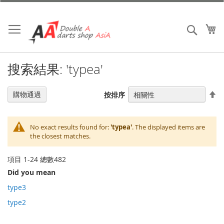
跳
到
內
我
搜索
容
搜索結果: 'typea'
設
購物通過
按排序
置
降
序
No exact results found for:
'typea'
. The displayed items are
the closest matches.
項目
1
-
24
總數
482
Did you mean
type3
type2