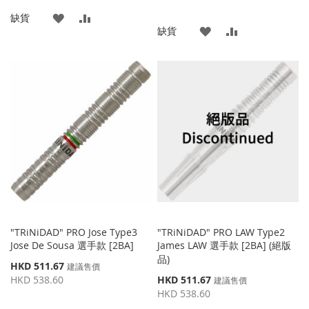
格
價
添
添
缺貨
格
添
添
缺貨
加
加
加
加
到
並
到
並
收
比
收
比
藏
較
藏
較
夾
夾
"TRiNiDAD" PRO Jose Type3
"TRiNiDAD" PRO LAW Type2
Jose De Sousa 選手款 [2BA]
James LAW 選手款 [2BA] (絕版
品)
特
HKD 511.67
建議售價
殊
特
HKD 538.60
HKD 511.67
建議售價
價
殊
HKD 538.60
格
價