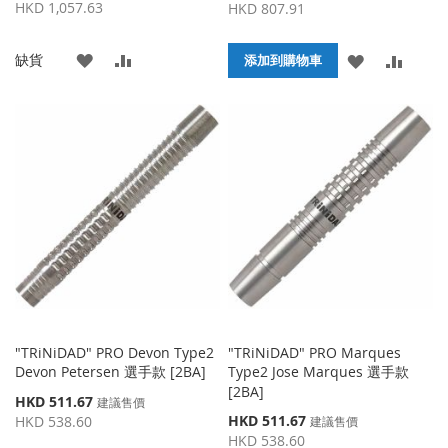
殊
殊
HKD 1,057.63
HKD 807.91
價
價
格
格
添
添
缺貨
添
添
添加到購物車
加
加
加
加
到
並
到
並
收
比
收
比
藏
較
藏
較
夾
夾
"TRiNiDAD" PRO Devon Type2
"TRiNiDAD" PRO Marques
Devon Petersen 選手款 [2BA]
Type2 Jose Marques 選手款
[2BA]
特
HKD 511.67
建議售價
殊
特
HKD 511.67
HKD 538.60
建議售價
價
殊
HKD 538.60