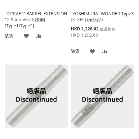
"D.CRAFT" BARREL EXTENSION
"YOSHIMURA" WONDER Type3
12 Stainless(不鏽鋼)
[STEEL] (絕版品)
[Type1/Type2]
特
HKD 1,228.02
建議售價
殊
HKD 1,292.66
添
添
缺貨
價
格
加
加
添
添
缺貨
到
並
加
加
收
比
到
並
藏
較
收
比
夾
藏
較
夾