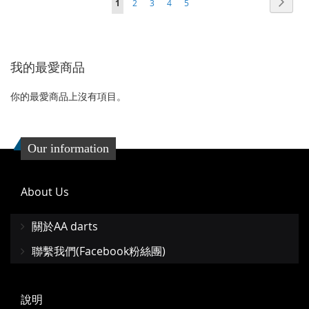
下
1
2
3
4
5
到
並
到
並
一
收
比
收
比
個
藏
較
藏
較
我的最愛商品
夾
夾
你的最愛商品上沒有項目。
Our information
About Us
關於AA darts
聯繫我們(Facebook粉絲團)
說明