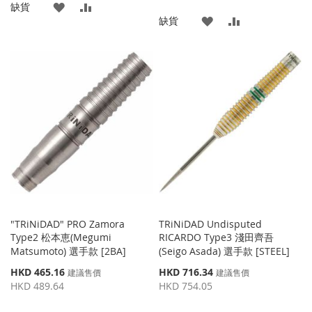
添
添
缺貨
格
添
添
缺貨
加
加
加
加
到
並
到
並
收
比
收
比
藏
較
藏
較
夾
夾
"TRiNiDAD" PRO Zamora
TRiNiDAD Undisputed
Type2 松本恵(Megumi
RICARDO Type3 淺田齊吾
Matsumoto) 選手款 [2BA]
(Seigo Asada) 選手款 [STEEL]
特
特
HKD 465.16
HKD 716.34
建議售價
建議售價
殊
殊
HKD 489.64
HKD 754.05
價
價
格
格