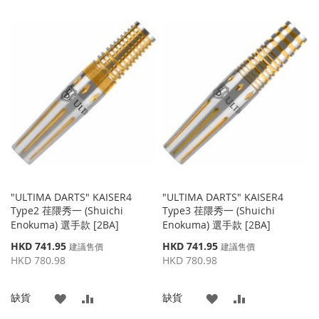
加
加
加
加
到
並
到
並
收
比
收
比
藏
較
藏
較
夾
夾
"ULTIMA DARTS" KAISER4
"ULTIMA DARTS" KAISER4
Type2 荏隈秀一 (Shuichi
Type3 荏隈秀一 (Shuichi
Enokuma) 選手款 [2BA]
Enokuma) 選手款 [2BA]
特
特
HKD 741.95
HKD 741.95
建議售價
建議售價
殊
殊
HKD 780.98
HKD 780.98
價
價
格
格
添
添
添
添
缺貨
缺貨