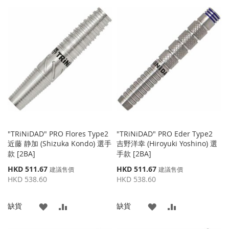
加
加
加
加
到
並
到
並
收
比
收
比
藏
較
藏
較
夾
夾
"TRiNiDAD" PRO Flores Type2
"TRiNiDAD" PRO Eder Type2
近藤 静加 (Shizuka Kondo) 選手
吉野洋幸 (Hiroyuki Yoshino) 選
款 [2BA]
手款 [2BA]
特
特
HKD 511.67
HKD 511.67
建議售價
建議售價
殊
殊
HKD 538.60
HKD 538.60
價
價
格
格
添
添
添
添
缺貨
缺貨
加
加
加
加