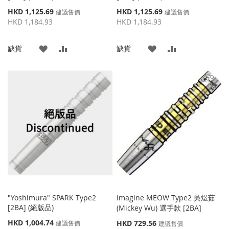
特
特
HKD 1,125.69
HKD 1,125.69
建議售價
建議售價
殊
殊
HKD 1,184.93
HKD 1,184.93
價
價
格
格
添
添
添
添
缺貨
缺貨
加
加
加
加
到
並
到
並
收
比
收
比
藏
較
藏
較
夾
夾
"Yoshimura" SPARK Type2
Imagine MEOW Type2 吳煜茹
[2BA] (絕版品)
(Mickey Wu) 選手款 [2BA]
特
HKD 1,004.74
特
HKD 729.56
建議售價
建議售價