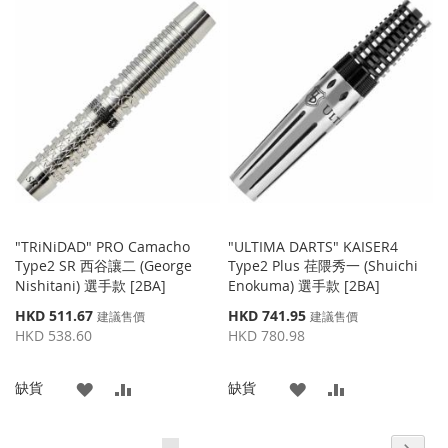
到
並
到
並
收
比
收
比
藏
較
藏
較
夾
夾
"TRiNiDAD" PRO Camacho
"ULTIMA DARTS" KAISER4
Type2 SR 西谷讓二 (George
Type2 Plus 荏隈秀一 (Shuichi
Nishitani) 選手款 [2BA]
Enokuma) 選手款 [2BA]
特
特
HKD 511.67
HKD 741.95
建議售價
建議售價
殊
殊
HKD 538.60
HKD 780.98
價
價
格
格
添
添
添
添
缺貨
缺貨
加
加
加
加
頁面
頁面
頁面
頁面
頁面
頁面
您當前正在閱讀頁