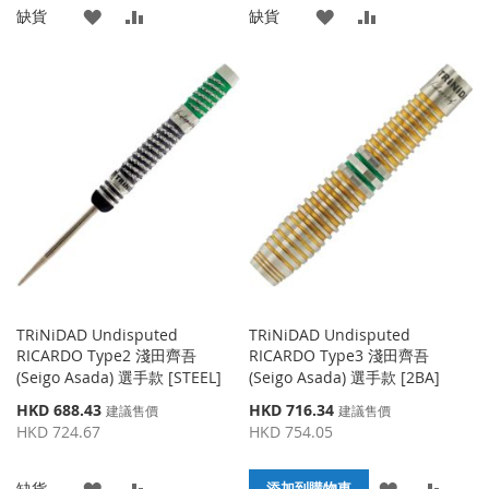
添
添
添
添
缺貨
缺貨
加
加
加
加
到
並
到
並
收
比
收
比
藏
較
藏
較
夾
夾
TRiNiDAD Undisputed
TRiNiDAD Undisputed
RICARDO Type2 淺田齊吾
RICARDO Type3 淺田齊吾
(Seigo Asada) 選手款 [STEEL]
(Seigo Asada) 選手款 [2BA]
特
特
HKD 688.43
HKD 716.34
建議售價
建議售價
殊
殊
HKD 724.67
HKD 754.05
價
價
格
格
添
添
添
添
缺貨
添加到購物車