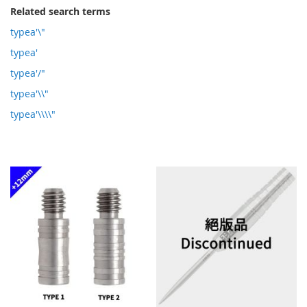
Related search terms
typea'\"
typea'
typea'/"
typea'\\"
typea'\\\\"