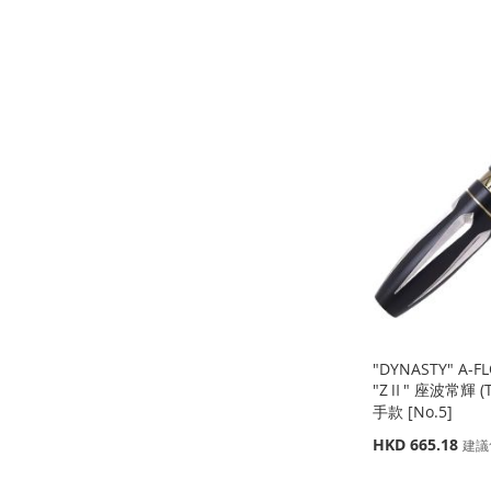
價
缺
缺
缺
添加到購物車
貨
貨
格
貨
添
添
添
添
加
添
加
添
加
添
加
添
到
加
到
加
到
加
到
加
收
並
收
並
收
並
收
並
藏
比
藏
比
藏
比
藏
比
夾
較
夾
較
夾
較
夾
較
"DYNASTY" A-F
"ZⅡ" 座波常輝 (Ts
手款 [No.5]
特
HKD 665.18
建議
殊
價
缺
缺