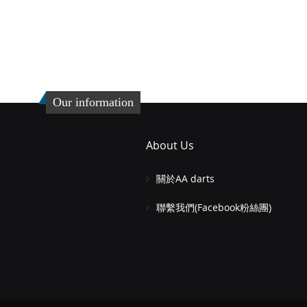
格
貨
貨
添
添
加
添
加
添
到
加
到
加
Our information
收
並
收
並
藏
比
藏
比
About Us
夾
較
夾
較
關於AA darts
聯繫我們(Facebook粉絲團)