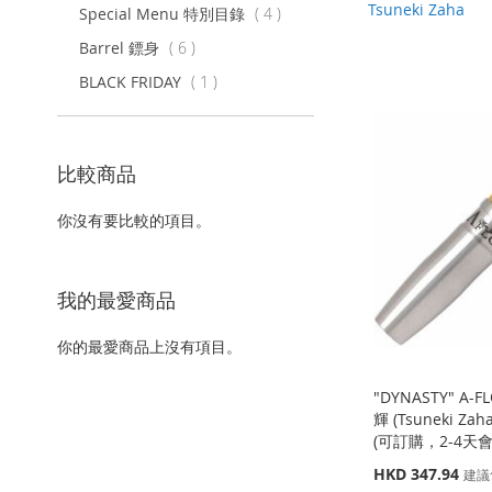
Tsuneki Zaha
項
Special Menu 特別目錄
4
目
項
Barrel 鏢身
6
目
項
BLACK FRIDAY
1
目
比較商品
你沒有要比較的項目。
我的最愛商品
你的最愛商品上沒有項目。
"DYNASTY" A-
輝 (Tsuneki Zah
(可訂購，2-4天
特
HKD 347.94
建議
殊