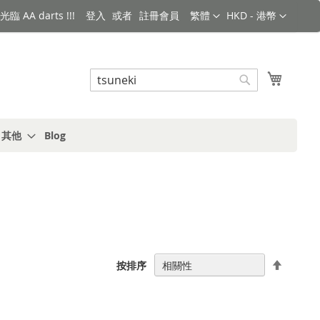
語言
金額
臨 AA darts !!!
登入
註冊會員
繁體
HKD - 港幣
搜索
我的購
搜
索
s 其他
Blog
設
按排序
置
降
序