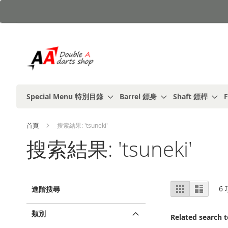
跳
到
內
容
Special Menu 特別目錄
Barrel 鏢身
Shaft 鏢桿
F
首頁
搜索結果: 'tsuneki'
搜索結果: 'tsuneki'
視
%1
列
6
進階搜尋
及
表
圖
以
上
類別
Related search 