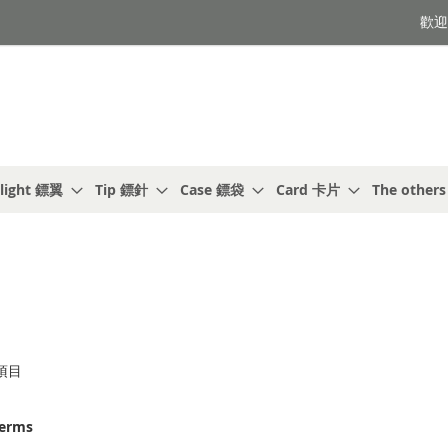
歡迎光
light 鏢翼
Tip 鏢針
Case 鏢袋
Card 卡片
The other
項目
terms