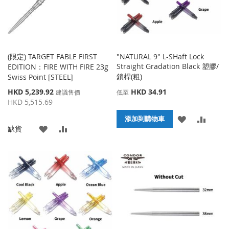
(限定) TARGET FABLE FIRST
"NATURAL 9" L-SHaft Lock
Straight Gradation Black 塑膠/
EDITION：FIRE WITH FIRE 23g
鎖桿(粗)
Swiss Point [STEEL]
特
HKD 5,239.92
HKD 34.91
建議售價
低至
殊
HKD 5,515.69
價
添
添
格
添加到購物車
添
添
缺貨
加
加
加
加
到
並
到
並
收
比
收
比
藏
較
藏
較
夾
夾