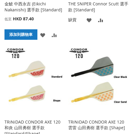
金鯱 中西永吉 (Eikichi
THE SNIPER Connor Scutt 選手
Nakanishi) 選手款 [Standard]
款 [Standard]
HKD 87.40
低至
添
添
缺貨
加
加
添
添
添加到購物車
到
並
加
加
收
比
到
並
藏
較
收
比
夾
藏
較
夾
TRiNiDAD CONDOR AXE 120
TRiNiDAD CONDOR AXE 120
和炎 山田勇樹 選手款
雲雷 山田勇樹 選手款 [Shape]
[Standard/Shape]