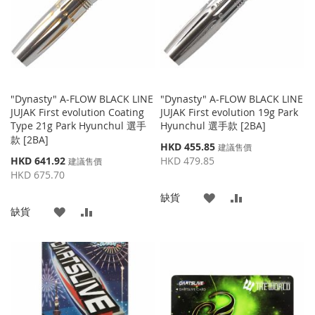
夾
夾
"Dynasty" A-FLOW BLACK LINE
"Dynasty" A-FLOW BLACK LINE
JUJAK First evolution Coating
JUJAK First evolution 19g Park
Type 21g Park Hyunchul 選手
Hyunchul 選手款 [2BA]
款 [2BA]
特
HKD 455.85
建議售價
殊
特
HKD 641.92
HKD 479.85
建議售價
價
殊
HKD 675.70
格
價
添
添
缺貨
格
添
添
缺貨
加
加
加
加
到
並
到
並
收
比
收
比
藏
較
藏
較