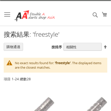
跳
到
內
我
搜索
容
搜索結果: 'freestyle'
設
購物通過
按排序
置
降
序
No exact results found for:
'freestyle'
. The displayed items
are the closest matches.
項目
1
-
24
總數
28