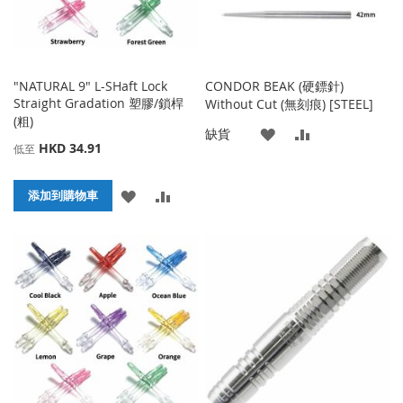
"NATURAL 9" L-SHaft Lock
CONDOR BEAK (硬鏢針)
Straight Gradation 塑膠/鎖桿
Without Cut (無刻痕) [STEEL]
(粗)
添
添
缺貨
HKD 34.91
低至
加
加
添
添
添加到購物車
到
並
加
加
收
比
到
並
藏
較
收
比
夾
藏
較
夾