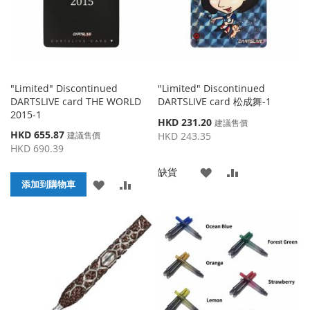
夾
"Limited" Discontinued
"Limited" Discontinued
DARTSLIVE card THE WORLD
DARTSLIVE card 松成舞-1
2015-1
特
HKD 231.20
建議售價
特
殊
HKD 655.87
建議售價
HKD 243.35
殊
價
HKD 690.39
價
格
格
添
添
缺貨
添
添
添加到購物車
加
加
加
加
到
並
到
並
收
比
收
比
藏
較
藏
較
夾
夾