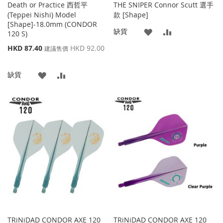
Death or Practice 西哲平
THE SNIPER Connor Scutt 選手
(Teppei Nishi) Model
款 [Shape]
[Shape]-18.0mm (CONDOR
添
添
缺貨
120 S)
特
HKD 87.40
HKD 92.00
加
加
建議售價
殊
價
到
並
添
添
缺貨
格
收
比
加
加
藏
較
到
並
夾
收
比
藏
較
夾
TRiNiDAD CONDOR AXE 120
TRiNiDAD CONDOR AXE 120