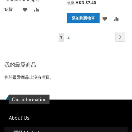
HKD 87.40
低至
添
添
缺貨
添
添
添加到購物車
加
加
加
加
到
並
頁面
頁面
頁面
您當前正在閱讀頁
下
1
2
到
並
收
比
一
收
比
藏
較
個
藏
較
夾
我的最愛商品
夾
你的最愛商品上沒有項目。
Our information
About Us