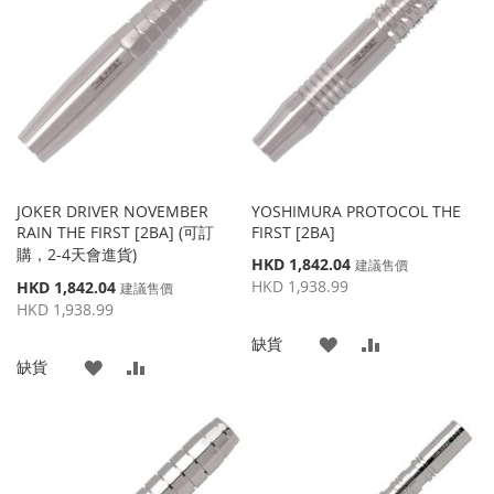
JOKER DRIVER NOVEMBER
YOSHIMURA PROTOCOL THE
RAIN THE FIRST [2BA] (可訂
FIRST [2BA]
購，2-4天會進貨)
特
HKD 1,842.04
建議售價
殊
特
HKD 1,938.99
HKD 1,842.04
建議售價
價
殊
HKD 1,938.99
格
價
添
添
缺貨
格
添
添
缺貨
加
加
加
加
到
並
到
並
收
比
收
比