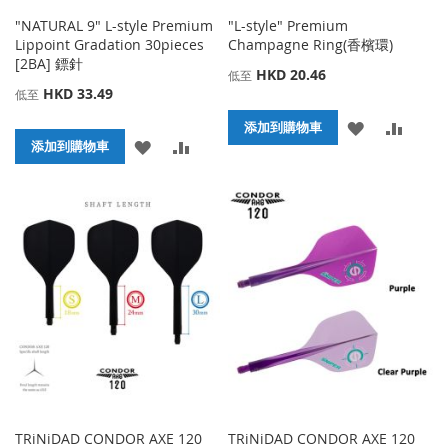
"NATURAL 9" L-style Premium
"L-style" Premium
Lippoint Gradation 30pieces
Champagne Ring(香檳環)
[2BA] 鏢針
HKD 20.46
低至
HKD 33.49
低至
添
添
添加到購物車
添
添
添加到購物車
加
加
加
加
到
並
到
並
收
比
收
比
藏
較
藏
較
夾
夾
TRiNiDAD CONDOR AXE 120
TRiNiDAD CONDOR AXE 120