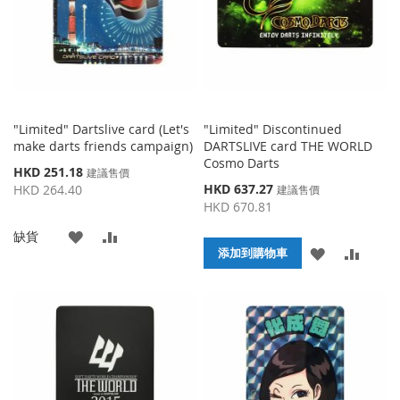
夾
夾
"Limited" Dartslive card (Let's
"Limited" Discontinued
make darts friends campaign)
DARTSLIVE card THE WORLD
Cosmo Darts
特
HKD 251.18
建議售價
殊
特
HKD 637.27
HKD 264.40
建議售價
價
殊
HKD 670.81
格
價
添
添
缺貨
格
添
添
添加到購物車
加
加
加
加
到
並
到
並
收
比
收
比
藏
較
藏
較
夾