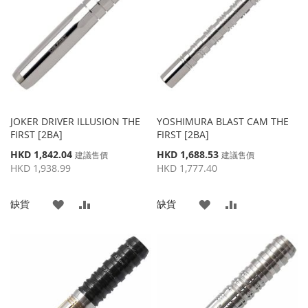
藏
較
藏
較
夾
夾
JOKER DRIVER ILLUSION THE
YOSHIMURA BLAST CAM THE
FIRST [2BA]
FIRST [2BA]
特
特
HKD 1,842.04
HKD 1,688.53
建議售價
建議售價
殊
殊
HKD 1,938.99
HKD 1,777.40
價
價
格
格
添
添
添
添
缺貨
缺貨
加
加
加
加
到
並
到
並
收
比
收
比
藏
較
藏
較