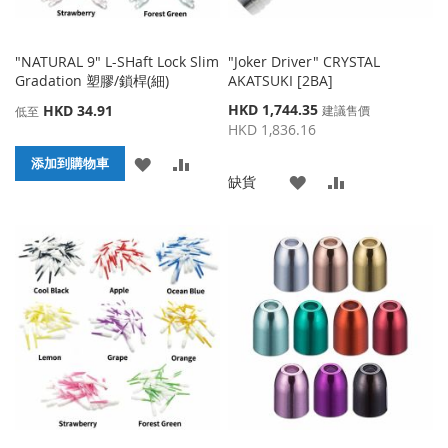
"NATURAL 9" L-SHaft Lock Slim
"Joker Driver" CRYSTAL
Gradation 塑膠/鎖桿(細)
AKATSUKI [2BA]
特
HKD 1,744.35
HKD 34.91
建議售價
低至
殊
HKD 1,836.16
價
添
添
格
添加到購物車
添
添
缺貨
加
加
加
加
到
並
到
並
收
比
收
比
藏
較
藏
較
夾
夾