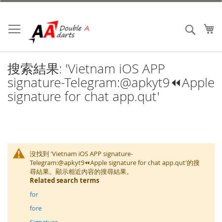
跳
到
內
我
搜索
容
搜索結果: 'Vietnam iOS APP
signature-Telegram:@apkyt9⏪️Apple
signature for chat app.qut'
沒找到 'Vietnam iOS APP signature-
Telegram:@apkyt9⏪️Apple signature for chat app.qut'的搜
尋結果。顯示相近內容的搜尋結果。
Related search terms
for
fore