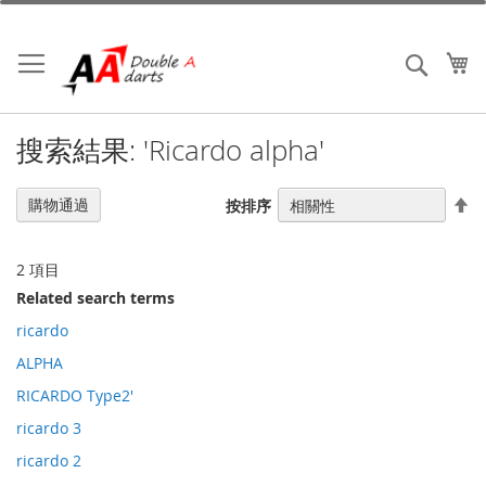
跳
到
內
我
搜索
容
搜索結果: 'Ricardo alpha'
設
購物通過
按排序
置
降
序
2
項目
Related search terms
ricardo
ALPHA
RICARDO Type2'
ricardo 3
ricardo 2