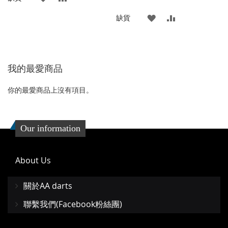
格
加
加
添
添
缺貨
到
並
加
加
收
比
到
並
我的最愛商品
藏
較
收
比
夾
藏
較
你的最愛商品上沒有項目。
夾
Our information
About Us
關於AA darts
聯繫我們(Facebook粉絲團)