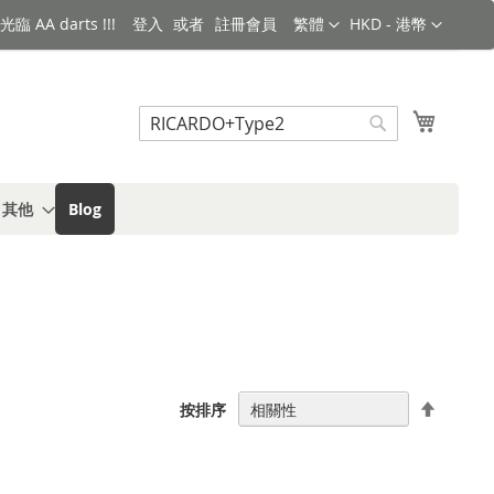
語言
金額
臨 AA darts !!!
登入
註冊會員
繁體
HKD - 港幣
搜索
我的購
搜
索
s 其他
Blog
設
按排序
置
降
序