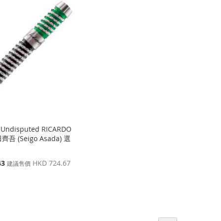
 Undisputed RICARDO
齊吾 (Seigo Asada) 選
]
43
HKD 724.67
建議售價