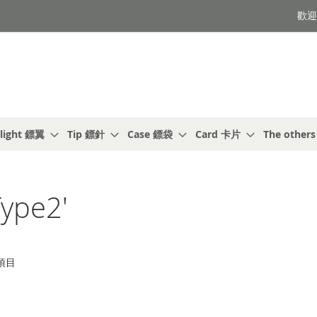
歡迎光
light 鏢翼
Tip 鏢針
Case 鏢袋
Card 卡片
The other
ype2'
項目