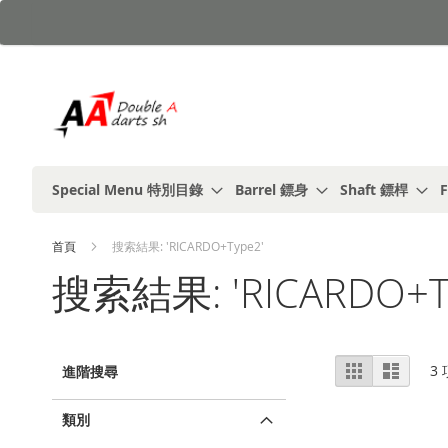
跳
到
內
容
Special Menu 特別目錄
Barrel 鏢身
Shaft 鏢桿
F
首頁
搜索結果: 'RICARDO+Type2'
搜索結果: 'RICARDO+T
視
%1
列
3
進階搜尋
及
表
圖
以
上
類別