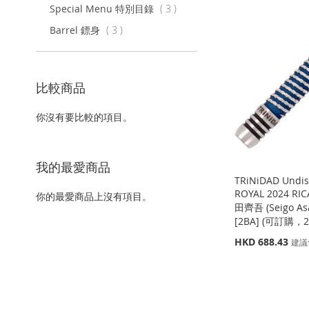
項
Special Menu 特別目錄
3
目
項
Barrel 鏢身
3
目
比較商品
你沒有要比較的項目。
我的最愛商品
TRiNiDAD Undi
ROYAL 2024 RI
你的最愛商品上沒有項目。
田齊吾 (Seigo A
[2BA] (可訂購，
特
HKD 688.43
建議
殊
缺
缺
貨
貨
價
缺
格
貨
添
添
添