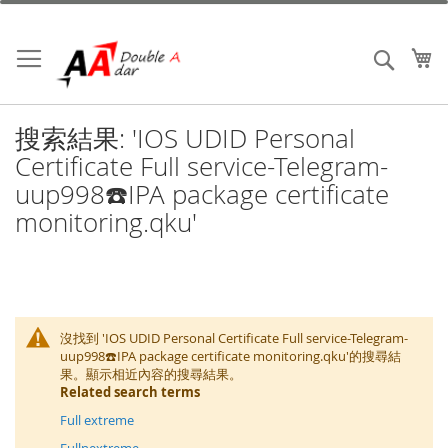
跳
到
內
我
搜索
容
搜索結果: 'IOS UDID Personal
Certificate Full service-Telegram-
uup998☎️IPA package certificate
monitoring.qku'
沒找到 'IOS UDID Personal Certificate Full service-Telegram-
uup998☎️IPA package certificate monitoring.qku'的搜尋結
果。顯示相近內容的搜尋結果。
Related search terms
Full extreme