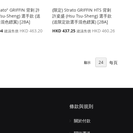
rato" GRIFFIN 背刺 許
(限定) Strato GRIFFIN HTS 背刺
Tsu-Sheng) 選手款 (送
許粢盛 (Hsu Tsu-Sheng) 選手款
色鏢翼) [2BA]
(送限定款選手混色鏢翼) [2BA]
特
04
HKD 463.20
HKD 437.25
HKD 460.26
建議售價
建議售價
殊
價
格
每頁
顯示
條款與規則
關於付款