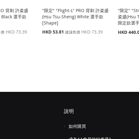
 PRO 背刺 許粢盛
"限定" "Flight-L" PRO 背刺 許粢盛
"限定" "St
g) Black 選手款
(Hsu Tsu-Sheng) White 選手款
粢盛(Hsu 
[Shape]
限定款選手混
特
HKD 73.39
HKD 53.81
HKD 73.39
特
HKD 440.
售價
建議售價
殊
殊
價
價
格
格
說明
如何購買