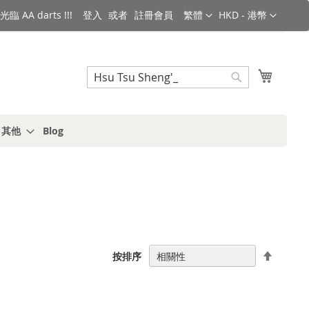
語言
金額
臨 AA darts !!!
登入
註冊會員
繁體
HKD - 港幣
搜索
我的購
搜
索
s 其他
Blog
設
按排序
置
降
序