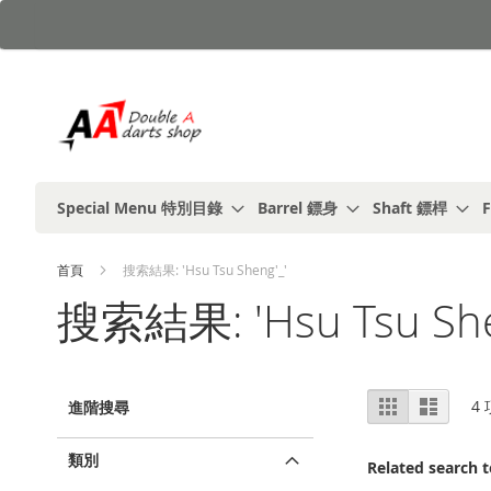
跳
到
內
容
Special Menu 特別目錄
Barrel 鏢身
Shaft 鏢桿
F
首頁
搜索結果: 'Hsu Tsu Sheng'_'
搜索結果: 'Hsu Tsu She
視
%1
列
4
進階搜尋
及
表
圖
以
上
類別
Related search 