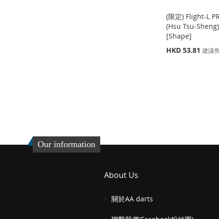
(限定) Flight-L
(Hsu Tsu-Shen
[Shape]
特
HKD 53.81
建議
殊
價
缺
缺
添加到購物車
添加到購物車
格
貨
貨
添
添
添
添
加
添
加
添
加
添
加
添
到
加
到
加
到
加
到
加
收
並
收
並
Our information
收
並
收
並
藏
比
藏
比
藏
比
藏
比
夾
較
夾
較
About Us
夾
較
夾
較
關於AA darts