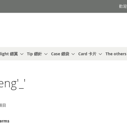
歡迎光
light 鏢翼
Tip 鏢針
Case 鏢袋
Card 卡片
The other
ng'_'
項目
terms