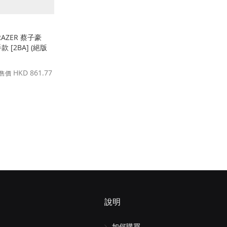
 RAZER 蔡子豪
選手款 [2BA] (絕版
HKD 861.77
售價
說明
如何購買