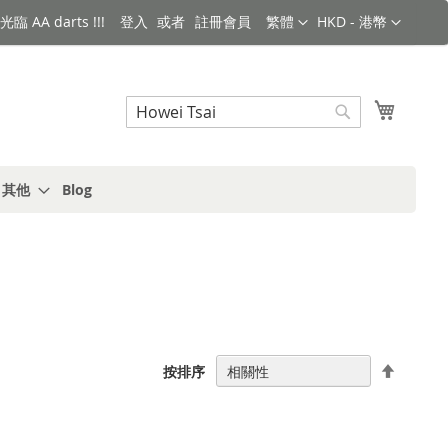
語言
金額
臨 AA darts !!!
登入
註冊會員
繁體
HKD - 港幣
搜索
我的購
搜
索
s 其他
Blog
設
按排序
置
降
序