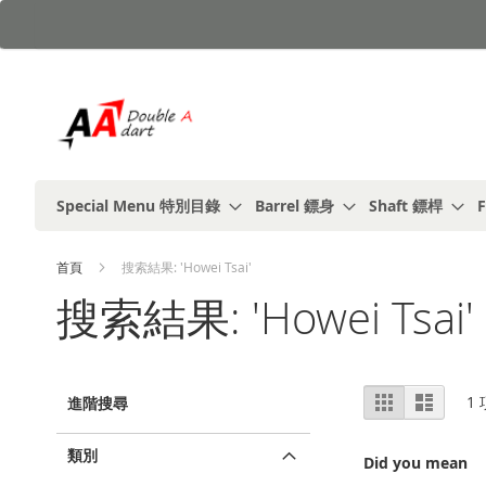
跳
到
內
容
Special Menu 特別目錄
Barrel 鏢身
Shaft 鏢桿
F
首頁
搜索結果: 'Howei Tsai'
搜索結果: 'Howei Tsai'
視
%1
列
1
進階搜尋
及
表
圖
以
上
類別
Did you mean