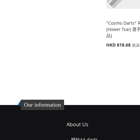
"Cosmo Darts"
(Howei Tsai) 
品)
特
HKD 818.68
建議
殊
價
缺
格
貨
添
加
添
到
加
Our information
收
並
藏
比
About Us
夾
較
關於AA darts