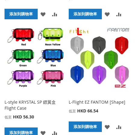
添
添
添
添
添加到購物車
添加到購物車
加
加
加
加
到
並
到
並
收
比
收
比
藏
較
藏
較
夾
夾
L-style KRYSTAL SP 鏢翼盒
L-Flight EZ FANTOM [Shape]
Flight Case
HKD 66.54
低至
HKD 56.30
低至
添
添
添加到購物車
添
添
添加到購物車