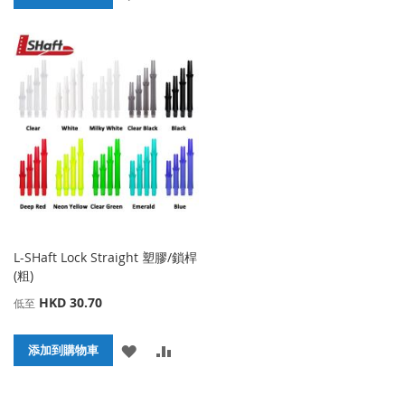
加
加
加
加
到
並
到
並
收
比
收
比
藏
較
藏
較
夾
夾
L-SHaft Lock Straight 塑膠/鎖桿
(粗)
HKD 30.70
低至
添
添
添加到購物車
加
加