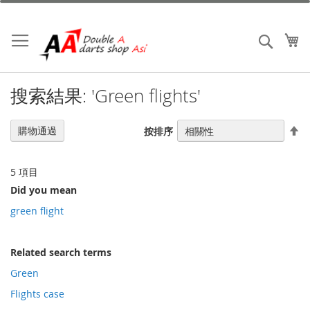
跳
到
內
我
搜索
容
搜索結果: 'Green flights'
設
購物通過
按排序
置
降
序
5
項目
Did you mean
green flight
Related search terms
Green
Flights case