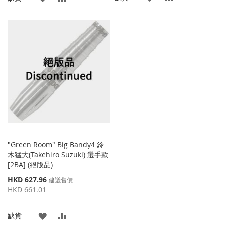
加
加
加
加
到
並
到
並
收
比
收
比
藏
較
藏
較
夾
夾
"Green Room" Big Bandy4 鈴
木猛大(Takehiro Suzuki) 選手款
[2BA] (絕版品)
特
HKD 627.96
建議售價
殊
HKD 661.01
價
格
添
添
缺貨