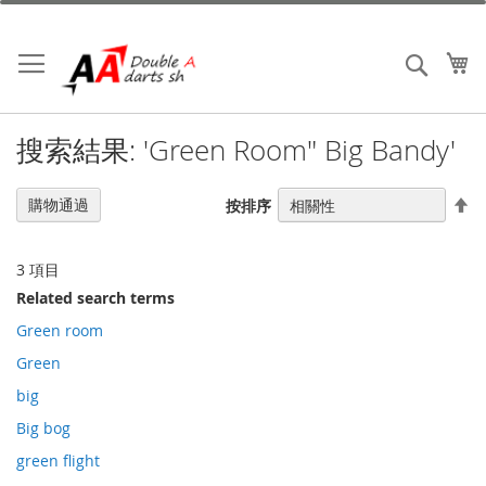
跳
到
內
我
搜索
容
搜索結果: 'Green Room" Big Bandy'
設
購物通過
按排序
置
降
序
3
項目
Related search terms
Green room
Green
big
Big bog
green flight