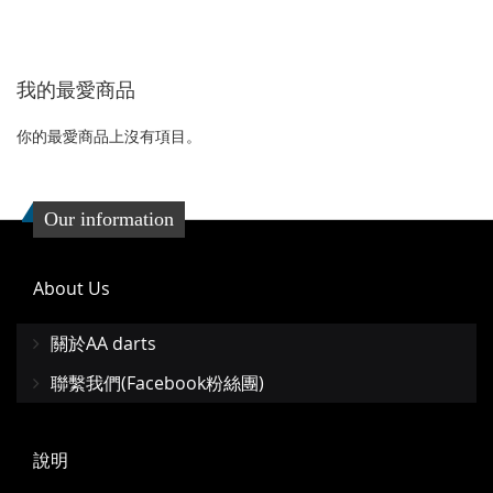
加
加
到
並
我的最愛商品
收
比
藏
較
你的最愛商品上沒有項目。
夾
Our information
About Us
關於AA darts
聯繫我們(Facebook粉絲團)
說明