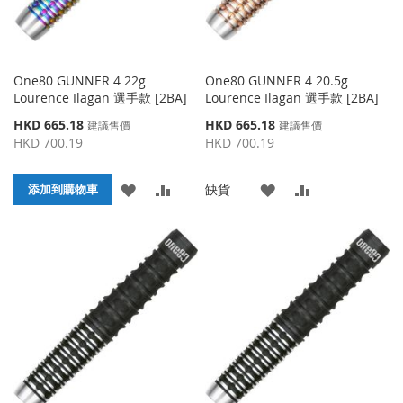
One80 GUNNER 4 22g
One80 GUNNER 4 20.5g
Lourence Ilagan 選手款 [2BA]
Lourence Ilagan 選手款 [2BA]
特
特
HKD 665.18
HKD 665.18
建議售價
建議售價
殊
殊
HKD 700.19
HKD 700.19
價
價
格
格
添
添
添
添
缺貨
添加到購物車
加
加
加
加
到
並
到
並
收
比
收
比
藏
較
藏
較
夾
夾