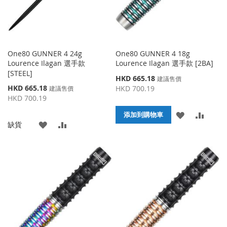
One80 GUNNER 4 24g
One80 GUNNER 4 18g
Lourence Ilagan 選手款
Lourence Ilagan 選手款 [2BA]
[STEEL]
特
HKD 665.18
建議售價
殊
特
HKD 665.18
HKD 700.19
建議售價
價
殊
HKD 700.19
格
價
添
添
格
添加到購物車
添
添
缺貨
加
加
加
加
到
並
到
並
收
比
收
比
藏
較
藏
較
夾
夾