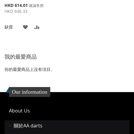
特
HKD 614.01
建議售價
殊
HKD 646.33
價
格
添
添
缺貨
加
加
到
並
我的最愛商品
收
比
藏
較
你的最愛商品上沒有項目。
夾
Our information
About Us
關於AA darts