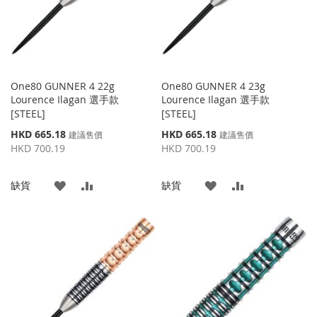
One80 GUNNER 4 22g
One80 GUNNER 4 23g
Lourence Ilagan 選手款
Lourence Ilagan 選手款
[STEEL]
[STEEL]
特
特
HKD 665.18
HKD 665.18
建議售價
建議售價
殊
殊
HKD 700.19
HKD 700.19
價
價
格
格
添
添
添
添
缺貨
缺貨
加
加
加
加
到
並
到
並
收
比
收
比
藏
較
藏
較
夾
夾