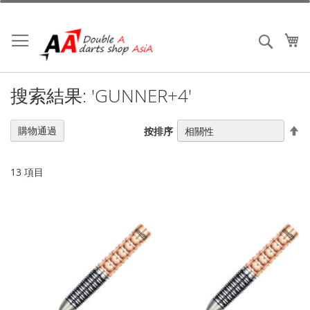
跳
到
內
我
搜索
容
搜索結果: 'GUNNER+4'
設
購物通過
按排序
置
降
序
13
項目