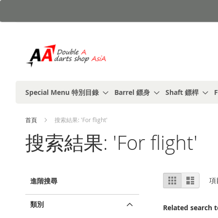
跳
到
內
容
Special Menu 特別目錄
Barrel 鏢身
Shaft 鏢桿
F
首頁
搜索結果: 'For flight'
搜索結果: 'For flight'
視
%1
列
項
進階搜尋
及
表
圖
以
上
類別
Related search 