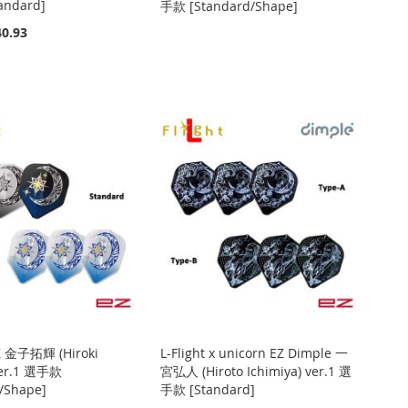
ndard]
手款 [Standard/Shape]
0.93
EZ 金子拓輝 (Hiroki
L-Flight x unicorn EZ Dimple 一
ver.1 選手款
宮弘人 (Hiroto Ichimiya) ver.1 選
/Shape]
手款 [Standard]