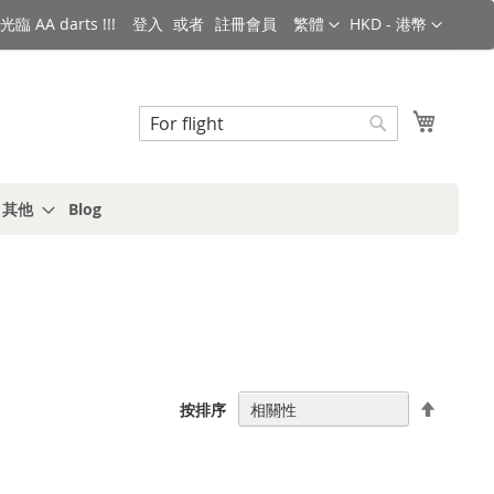
語言
金額
臨 AA darts !!!
登入
註冊會員
繁體
HKD - 港幣
搜索
我的購
搜
索
s 其他
Blog
設
按排序
置
降
序