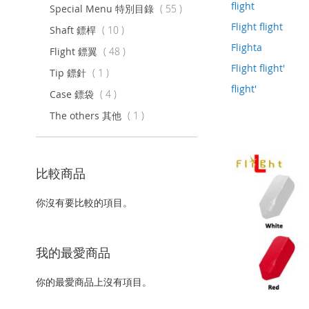
flight
項
Special Menu 特別目錄
55
目
Flight flight
項
Shaft 鏢桿
10
目
Flighta
項
Flight 鏢翼
48
目
Flight flight'
項
Tip 鏢針
1
目
flight'
項
Case 鏢袋
4
目
項
The others 其他
1
目
比較商品
你沒有要比較的項目。
我的最愛商品
你的最愛商品上沒有項目。