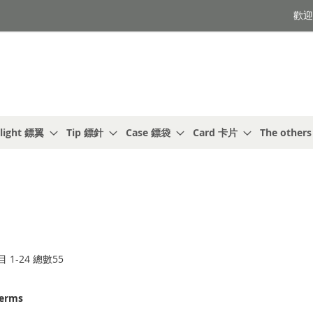
歡迎光
light 鏢翼
Tip 鏢針
Case 鏢袋
Card 卡片
The other
目
1
-
24
總數
55
terms