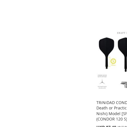
缺
貨
添加到購物車
添
添加到購物車
添加到購物車
添
加
添
添
添
加
添
到
加
加
添
加
添
到
加
收
並
到
加
到
加
收
並
藏
比
收
並
收
並
藏
比
夾
較
藏
比
藏
比
夾
較
夾
較
夾
較
TRiNiDAD COND
Death or Pract
Nishi) Model [
(CONDOR 120 S
缺
添加到購物車
貨
特