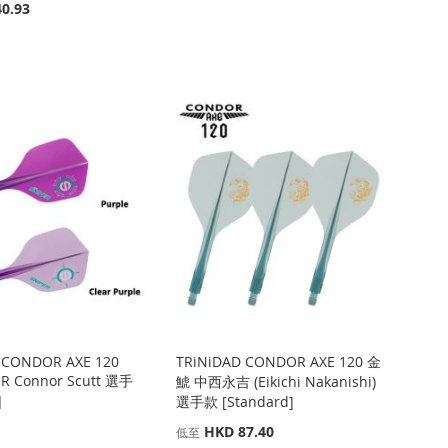
0.93
 CONDOR AXE 120
TRiNiDAD CONDOR AXE 120 金
ER Connor Scutt 選手
鯱 中西永吉 (Eikichi Nakanishi)
]
選手款 [Standard]
HKD 87.40
低至