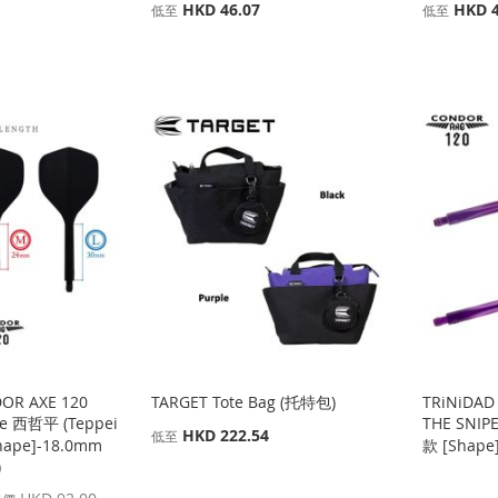
HKD 46.07
HKD 4
低至
低至
OR AXE 120
TARGET Tote Bag (托特包)
TRiNiDAD
ice 西哲平 (Teppei
THE SNIP
HKD 222.54
低至
Shape]-18.0mm
款 [Shape
)