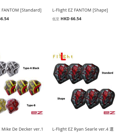
EZ FANTOM [Standard]
L-Flight EZ FANTOM [Shape]
6.54
HKD 66.54
低至
Z Mike De Decker ver.1
L-Flight EZ Ryan Searle ver.4 選