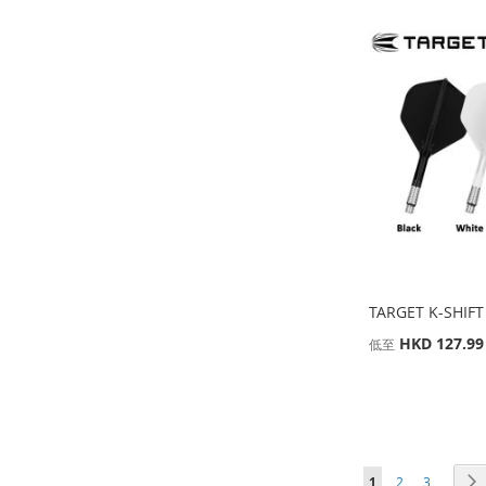
添
添
添
添
加
添
加
添
加
添
加
添
到
加
到
加
到
加
到
加
收
並
收
並
收
並
收
並
藏
比
藏
比
藏
比
藏
比
夾
較
夾
較
夾
較
夾
較
TARGET K-SHIFT
HKD 127.99
低至
添加到購物車
添加到購物車
添加到購物車
添加到購物車
添
添
添
添
加
添
頁面
頁面
頁面
您當前正在閱讀頁
1
2
3
加
添
加
添