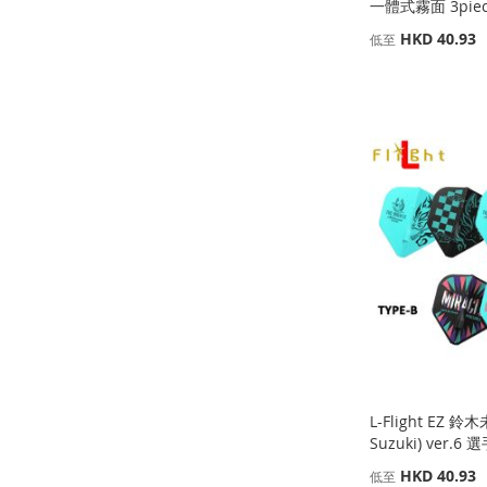
一體式霧面 3piece
缺
HKD 40.93
低至
貨
添加到購物車
添
添加到購物車
添加到購物車
添
加
添
添
添
加
添
到
加
加
添
加
添
到
加
收
並
到
加
到
加
收
並
藏
比
收
並
收
並
藏
比
夾
較
藏
比
藏
比
夾
較
夾
較
夾
較
L-Flight EZ 鈴
Suzuki) ver.6 
HKD 40.93
低至