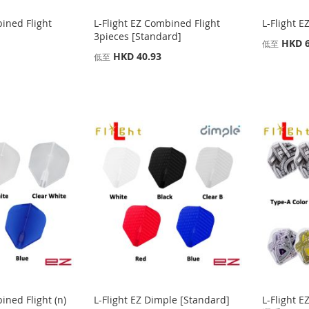
bined Flight
L-Flight EZ Combined Flight
L-Flight 
3pieces [Standard]
HKD 6
低至
HKD 40.93
低至
ined Flight (n)
L-Flight EZ Dimple [Standard]
L-Flight E