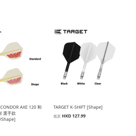
 CONDOR AXE 120 和
TARGET K-SHIFT [Shape]
樹 選手款
HKD 127.99
低至
/Shape]