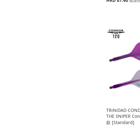
HKD 87.40
建議
殊
添
添
添加到購物車
價
缺
格
加
添
貨
加
添
添
添
到
加
到
加
加
添
加
添
收
並
收
並
到
加
到
加
藏
比
藏
比
收
並
收
並
夾
較
夾
較
藏
比
藏
比
夾
較
夾
較
TRiNiDAD COND
THE SNIPER Co
款 [Standard]
缺
缺
添加到購物車
添加到購物車
貨
貨