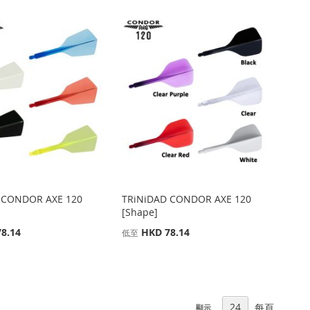
 CONDOR AXE 120
TRiNiDAD CONDOR AXE 120
[Shape]
8.14
HKD 78.14
低至
每頁
顯示