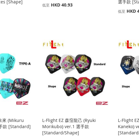
s [Shape]
選手款 [Sta
HKD 40.93
低至
HKD 4
低至
木未來 (Mikuru
L-Flight EZ 森窪龍己 (Ryuki
L-Flight 
選手款 [Standard]
Morikubo) ver.1 選手款
Kaneko) 
[Standard/Shape]
[Standard