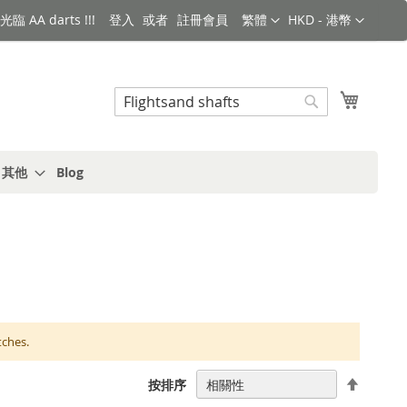
語言
金額
臨 AA darts !!!
登入
註冊會員
繁體
HKD - 港幣
搜索
我的購
搜
索
s 其他
Blog
tches.
設
按排序
置