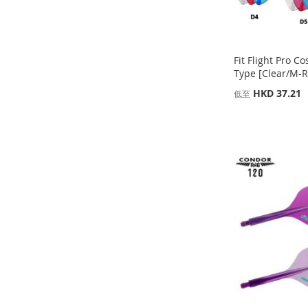
Fit Flight Pro C
Type [Clear/M-
缺
HKD 37.21
低至
貨
添加到購物車
添加到購物車
添
添加到購物車
添
添
加
添
添
加
添
加
添
到
加
加
添
到
加
到
加
收
並
到
加
收
並
收
並
藏
比
收
並
藏
比
藏
比
夾
較
藏
比
夾
較
夾
較
夾
較