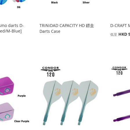
osmo darts D-
TRiNiDAD CAPACITY HD 鏢盒
D-CRAFT 
Red/M-Blue]
Darts Case
HKD 9
低至