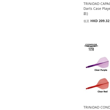
TRiNiDAD CAPA
Darts Case Pla
款)
HKD 209.32
低至
添加到購物車
添加到購物車
添加到購物車
添加到購物車
添
添
添
添
加
添
加
添
加
添
加
添
到
加
到
加
到
加
到
加
收
並
收
並
收
並
收
並
藏
比
藏
比
藏
比
藏
比
夾
較
夾
較
夾
較
夾
較
TRiNiDAD COND