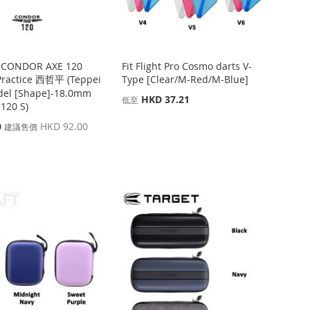
 CONDOR AXE 120
Fit Flight Pro Cosmo darts V-
Practice 西哲平 (Teppei
Type [Clear/M-Red/M-Blue]
del [Shape]-18.0mm
HKD 37.21
低至
120 S)
0
HKD 92.00
建議售價