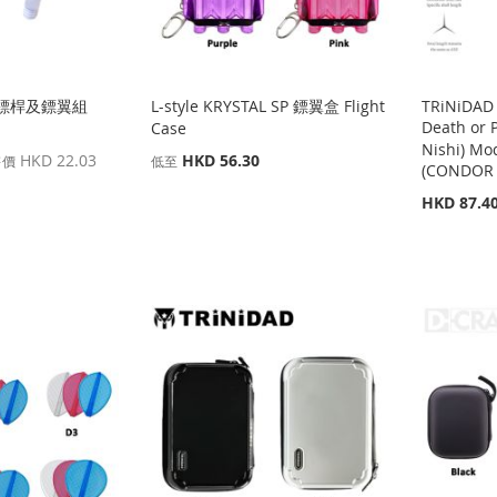
 公鏢鏢桿及鏢翼組
L-style KRYSTAL SP 鏢翼盒 Flight
TRiNiDAD
Death or 
Case
Nishi) Mo
HKD 22.03
HKD 56.30
售價
低至
(CONDOR 
特
HKD 87.4
殊
價
格