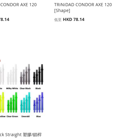
 CONDOR AXE 120
TRiNiDAD CONDOR AXE 120
[Shape]
8.14
HKD 78.14
低至
ock Straight 塑膠/鎖桿