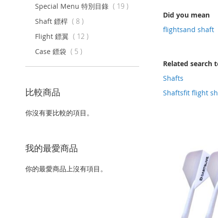
以
項
Special Menu 特別目錄
19
上
Did you mean
目
項
Shaft 鏢桿
8
flightsand shaft
目
項
Flight 鏢翼
12
目
項
Case 鏢袋
5
目
Related search 
Shafts
比較商品
Shaftsfit flight s
你沒有要比較的項目。
我的最愛商品
你的最愛商品上沒有項目。