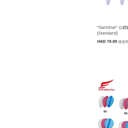
"Dartslive"
[Standard]
特
HKD 19.09
建議
殊
價
添加到購物車
添加到購物車
添加到購物車
格
添
添
添
缺
貨
加
添
加
添
加
添
添
到
加
到
加
到
加
加
添
收
並
收
並
收
並
到
加
藏
比
藏
比
藏
比
收
並
夾
較
夾
較
夾
較
藏
比
夾
較