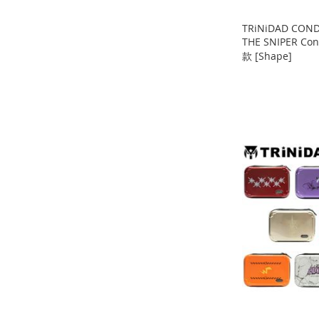
TRiNiDAD COND
THE SNIPER Co
款 [Shape]
缺
缺
缺
貨
貨
貨
添
添
添
添加到購物車
加
添
加
添
加
添
添
到
加
到
加
到
加
加
添
收
並
收
並
收
並
到
加
藏
比
藏
比
藏
比
收
並
夾
較
夾
較
夾
較
藏
比
夾
較