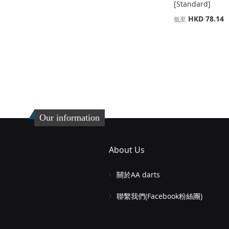
[Standard]
HKD 78.14
低至
添加到購物車
添加到購物車
添加到購物車
添
添
添
加
添
加
添
加
添
到
加
到
加
到
加
收
並
收
並
收
並
Our information
藏
比
藏
比
藏
比
夾
較
夾
較
夾
較
About Us
關於AA darts
聯繫我們(Facebook粉絲團)