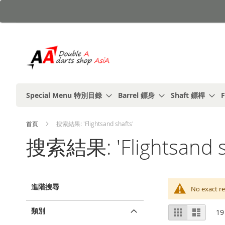
跳
到
內
容
Special Menu 特別目錄
Barrel 鏢身
Shaft 鏢桿
F
首頁
搜索結果: 'Flightsand shafts'
搜索結果: 'Flightsand s
進階搜尋
No exact re
視
類別
%1
列
19
及
表
圖