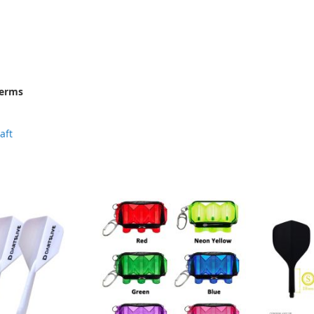
terms
haft