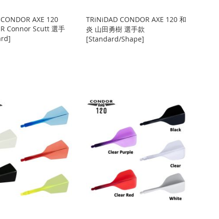
 CONDOR AXE 120
TRiNiDAD CONDOR AXE 120 和
ER Connor Scutt 選手
炎 山田勇樹 選手款
rd]
[Standard/Shape]