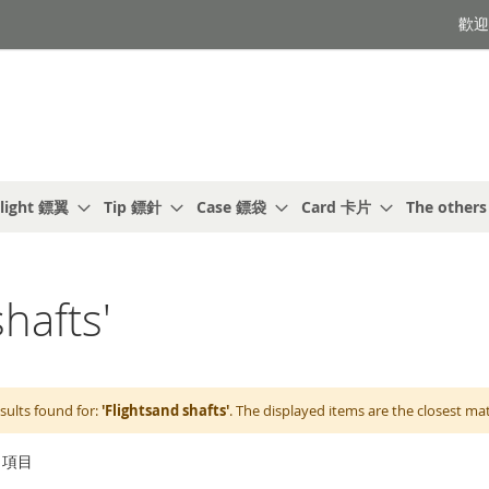
歡迎光
light 鏢翼
Tip 鏢針
Case 鏢袋
Card 卡片
The other
hafts'
sults found for:
'Flightsand shafts'
. The displayed items are the closest ma
項目