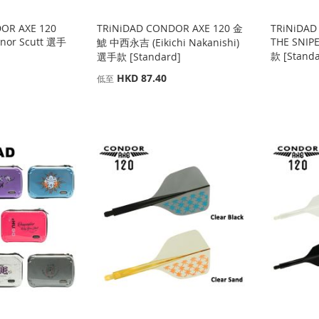
OR AXE 120
TRiNiDAD CONDOR AXE 120 金
TRiNiDAD
nnor Scutt 選手
THE SNIP
鯱 中西永吉 (Eikichi Nakanishi)
款 [Standa
選手款 [Standard]
HKD 87.40
低至