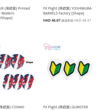
 AIR (薄鏢翼) Printed
Fit Flight (厚鏢翼) YOSHIMURA
e Modern
BARRELS Factory [Shape]
/Shape]
特
HKD 46.07
HKD 48.47
建議售價
殊
價
格
ht (厚鏢翼) COSMO
Fit Flight (厚鏢翼) GLIMSTER