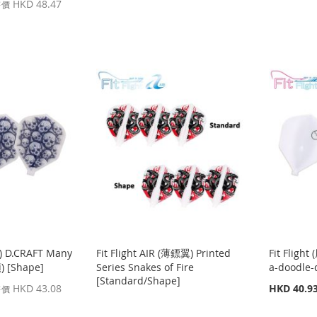
殊
HKD 48.47
售價
價
格
翼) D.CRAFT Many
Fit Flight AIR (薄鏢翼) Printed
Fit Fligh
 [Shape]
Series Snakes of Fire
a-doodle
[Standard/Shape]
特
HKD 43.08
HKD 40.9
售價
殊
價