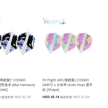
價
格
ght(厚鏢翼)" COSMO
Fit Flight AIR (薄鏢翼) COSMO
濱野真衣 (Mai Hamano)
DARTS x 今井琴 (Koto Imai) 選手
ket]
款 [Shape]
特
9
HKD 42.59
HKD 45.14
HKD 47.49
建議售價
建議售價
殊
價