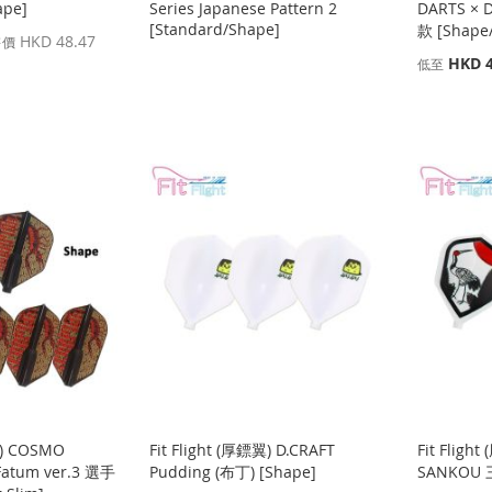
ape]
Series Japanese Pattern 2
DARTS × D
[Standard/Shape]
款 [Shape/
HKD 48.47
售價
HKD 4
低至
翼) COSMO
Fit Flight (厚鏢翼) D.CRAFT
Fit Fligh
Fatum ver.3 選手
Pudding (布丁) [Shape]
SANKOU 