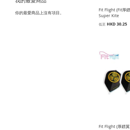
我的最愛商品
Fit Flight (Fit厚
你的最愛商品上沒有項目。
Super Kite
HKD 30.25
低至
缺
缺
貨
貨
添加到購物車
添加到購物車
添
添
添
添
加
添
加
添
加
添
加
添
到
加
到
加
到
加
到
加
收
並
收
並
收
並
收
並
藏
比
藏
比
藏
比
藏
比
夾
較
夾
較
夾
較
夾
較
Fit Flight (厚鏢