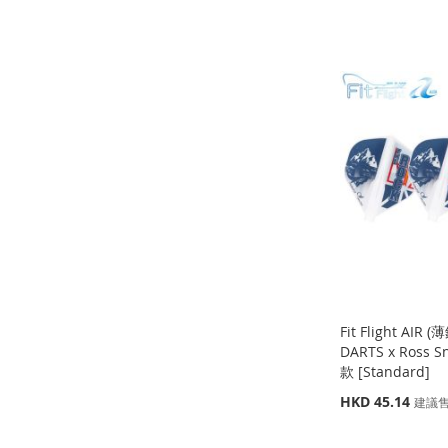
缺
添加到購物車
格
貨
添
添加到購物車
添
添
加
添
添
加
添
加
添
到
加
加
添
到
加
到
加
收
並
到
加
收
並
收
並
藏
比
收
並
藏
比
藏
比
夾
較
藏
比
夾
較
夾
較
夾
較
Fit Flight AIR
DARTS x Ross S
款 [Standard]
特
HKD 45.14
建議
殊
價
缺
缺
缺