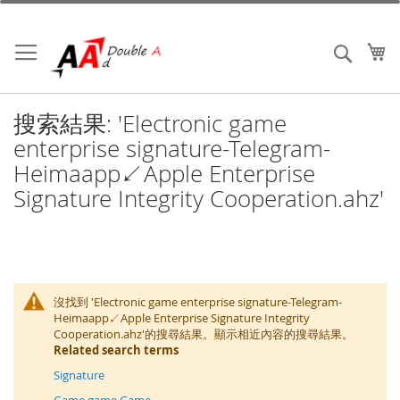
跳
到
內
我
搜索
容
搜索結果: 'Electronic game
enterprise signature-Telegram-
Heimaapp↙️Apple Enterprise
Signature Integrity Cooperation.ahz'
沒找到 'Electronic game enterprise signature-Telegram-
Heimaapp↙️Apple Enterprise Signature Integrity
Cooperation.ahz'的搜尋結果。顯示相近內容的搜尋結果。
Related search terms
Signature