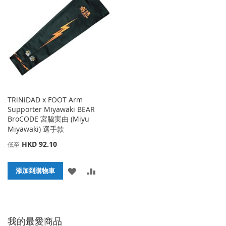
收
比
藏
較
藏
較
夾
夾
TRiNiDAD x FOOT Arm
Supporter Miyawaki BEAR
BroCODE 宮脇実由 (Miyu
Miyawaki) 選手款
HKD 92.10
低至
添
添
添加到購物車
加
加
到
並
我的最愛商品
收
比