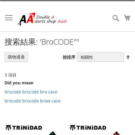
跳
到
內
我
搜索
容
搜索結果: 'BroCODE'"'
設
購物通過
按排序
置
降
序
3
項目
Did you mean
brocode brocode bro case
brocode brocode brow case