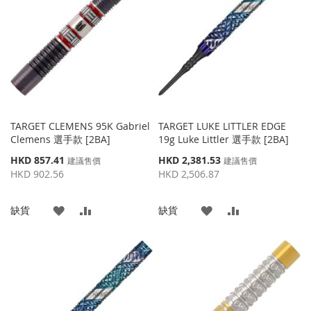
TARGET CLEMENS 95K Gabriel
TARGET LUKE LITTLER EDGE
Clemens 選手款 [2BA]
19g Luke Littler 選手款 [2BA]
特
特
HKD 857.41
HKD 2,381.53
建議售價
建議售價
殊
殊
HKD 902.56
HKD 2,506.87
價
價
格
格
添
添
添
添
缺貨
缺貨
加
加
加
加
到
並
到
並
收
比
收
比
藏
較
藏
較