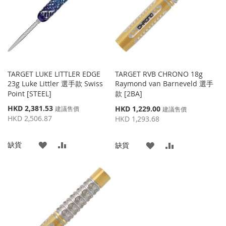
夾
夾
TARGET LUKE LITTLER EDGE
TARGET RVB CHRONO 18g
23g Luke Littler 選手款 Swiss
Raymond van Barneveld 選手
Point [STEEL]
款 [2BA]
特
HKD 2,381.53
特
HKD 1,229.00
建議售價
建議售價
殊
殊
HKD 2,506.87
HKD 1,293.68
價
價
格
格
添
添
缺貨
添
添
缺貨
加
加
加
加
到
並
到
並
收
比
收
比
藏
較
藏
較