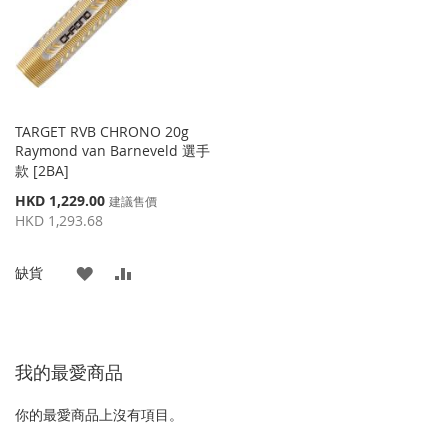
夾
夾
TARGET RVB CHRONO 20g
Raymond van Barneveld 選手
款 [2BA]
特
HKD 1,229.00
建議售價
殊
HKD 1,293.68
價
格
添
添
缺貨
加
加
到
並
我的最愛商品
收
比
藏
較
你的最愛商品上沒有項目。
夾