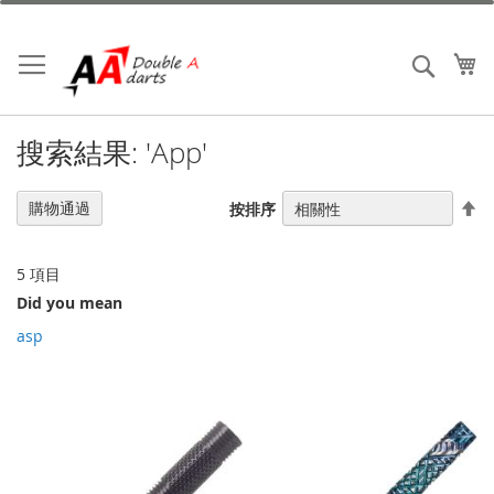
跳
到
內
我
搜索
容
搜索結果: 'App'
設
購物通過
按排序
置
降
序
5
項目
Did you mean
asp