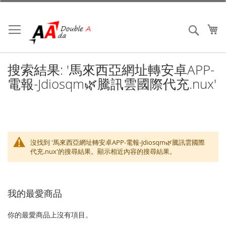
跳
到
內
我
搜索
容
搜索結果: '馬來西亞網址轉安卓APP-
電報-Jdiosqm🌿騰訊雲國際代充.nux'
沒找到 '馬來西亞網址轉安卓APP-電報-Jdiosqm🌿騰訊雲國際
代充.nux'的搜尋結果。顯示相近內容的搜尋結果。
我的最愛商品
你的最愛商品上沒有項目。