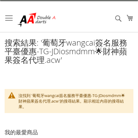
跳
到
內
我
搜索
容
搜索結果: '葡萄牙wangcai簽名服務
平臺優惠-TG-JDiosmdmm🌟財神蘋
果簽名代理.acw'
沒找到 '葡萄牙wangcai簽名服務平臺優惠-TG-JDiosmdmm🌟
財神蘋果簽名代理.acw'的搜尋結果。顯示相近內容的搜尋結
果。
我的最愛商品