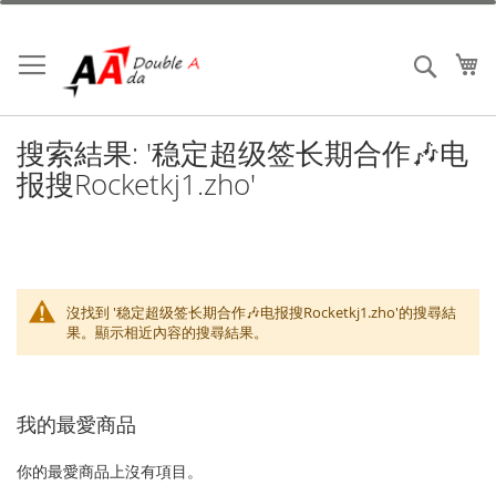
跳
到
內
我
搜索
容
搜索結果: '稳定超级签长期合作🎶电
报搜Rocketkj1.zho'
沒找到 '稳定超级签长期合作🎶电报搜Rocketkj1.zho'的搜尋結
果。顯示相近內容的搜尋結果。
我的最愛商品
你的最愛商品上沒有項目。